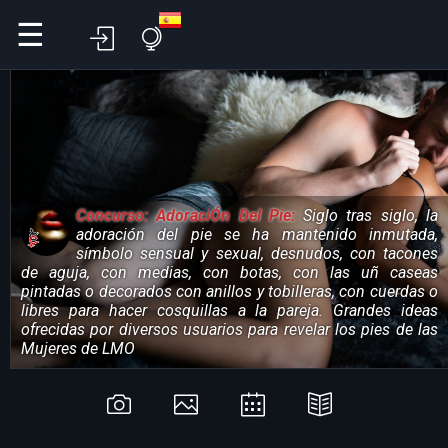
☰
Concurso: AdoraciÓn Del Pie:
Siglo tras siglo, la
adoración del pie se ha mantenido inmutada,
símbolo sensual y sexual, desnudos, con tacones
de aguja, con medias, con botas, con las uñ caseas
pintadas o decorados con anillos y tobilleras, con cuerdas o
libres para hacer cosquillas a la pareja. Grandes ideas
ofrecidas por diversos usuarios para revelar los pies de las
Mujeres de LMO