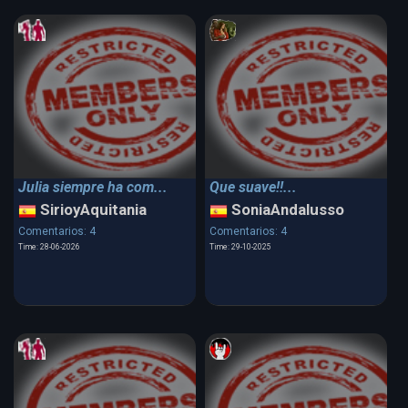
Julia siempre ha com...
Que suave!!...
SirioyAquitania
SoniaAndalusso
Comentarios: 4
Comentarios: 4
Time: 28-06-2026
Time: 29-10-2025