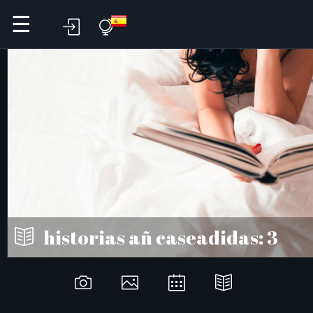
☰
historias añ caseadidas: 3