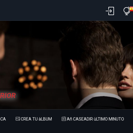
ERIOR
ICA
CREA TU àLBUM
Añ CASEADIR ùLTIMO MINUTO