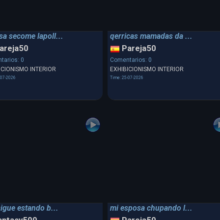
a secome lapoll...
qerricas mamadas da ...
areja50
Pareja50
tarios: 0
Comentarios: 0
ICIONISMO INTERIOR
EXHIBICIONISMO INTERIOR
-07-2026
Time: 25-07-2026
sigue estando b...
mi esposa chupando l...