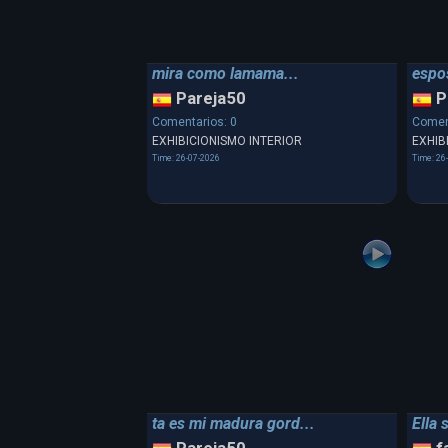
mira como lamama...
espos
Pareja50
P
Comentarios: 0
Comen
EXHIBICIONISMO INTERIOR
EXHIB
Time: 26-07-2026
Time: 26
ta es mi madura gord...
Ella 