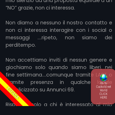
mio silenzio ad una proposta equivale a un
“NO” grazie, non ci interessa.
Non diamo a nessuno il nostro contatto e
non ci interessa interagire con i social o
messaggi ….ripeto, non siamo dei
perditempo.
Non accettiamo inviti di nessun genere e
giochiamo solo quando siamo liberi, nei
fine settimana….comunque tramite LAST o
tramite presenza in qualche locale
Go to
Cuckold.net
ESPANA
pubblicizzato su Annunci 69.
World
CLICK
HERE
Rispondo solo a chi è interessato al mio
last, non rispondo a chi propone altro…in