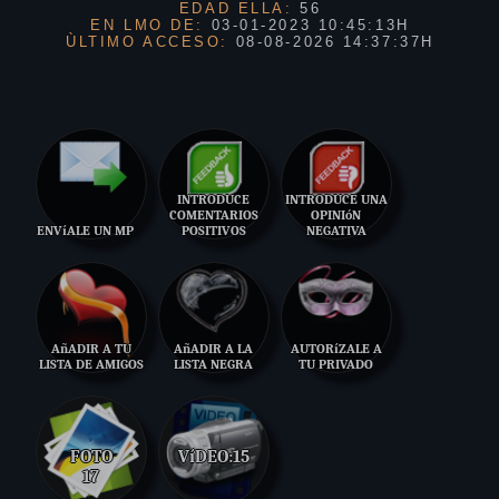
EDAD ELLA:
56
EN LMO DE:
03-01-2023 10:45:13H
ÙLTIMO ACCESO:
08-08-2026 14:37:37H
INTRODUCE
INTRODUCE UNA
COMENTARIOS
OPINIóN
ENVíALE UN MP
POSITIVOS
NEGATIVA
AñADIR A TU
AñADIR A LA
AUTORíZALE A
LISTA DE AMIGOS
LISTA NEGRA
TU PRIVADO
FOTO
VíDEO:
15
17