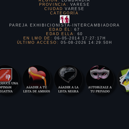
REGIÓN:
LOMBARDIA
PROVINCIA:
VARESE
CIUDAD
VARESE
CATEGORÍA
PAREJA EXHIBICIONISTA-INTERCAMBIADORA
EDAD ÉL:
67
EDAD ELLA:
60
EN LMO DE:
06-05-2014 17:27:17H
ÙLTIMO ACCESO:
05-08-2026 14:29:50H
F
ODUCE UNA
OPINIóN
AñADIR A TU
AñADIR A LA
AUTORíZALE A
EGATIVA
LISTA DE AMIGOS
LISTA NEGRA
TU PRIVADO