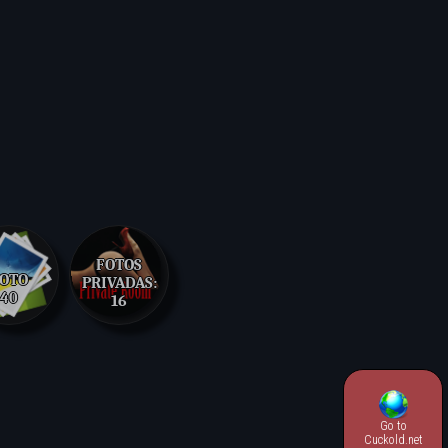
FOTOS
OTO
PRIVADAS:
40
16
Go to
Cuckold.net