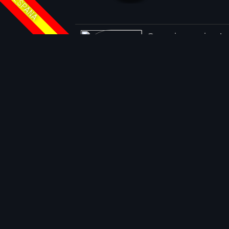
ESPANA
Coppia navigata 
Usuarios con quien has jugado (enc
diamante
forlady
garfield
GrandeMu
mausex
persifallo
Peute