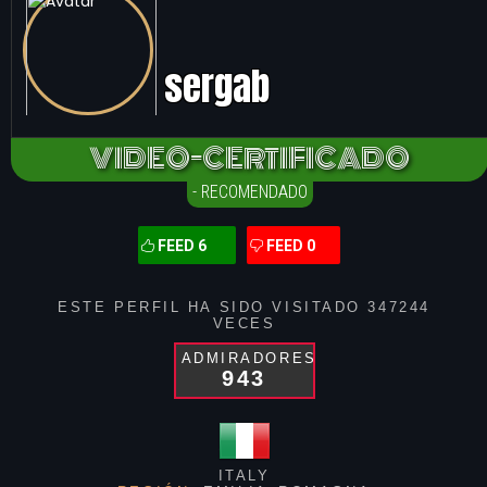
sergab
VIDEO-CERTIFICADO
- RECOMENDADO
FEED 6
FEED 0
ESTE PERFIL HA SIDO VISITADO
347244
VECES
ADMIRADORES
943
ITALY