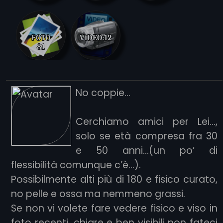
FOTO
VíDEO:
12
81
No coppie...
Cerchiamo amici per Lei...,
solo se età compresa fra 30
e 50 anni...(un po’ di
flessibilità comunque c’è...).
Possibilmente alti più di 180 e fisico curato,
no pelle e ossa ma nemmeno grassi.
Se non vi volete fare vedere fisico e viso in
foto recenti, chiare e ben visibili non fateci