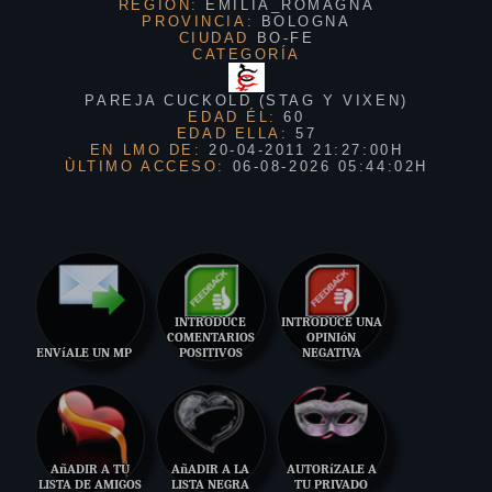
REGIÓN:
EMILIA_ROMAGNA
PROVINCIA:
BOLOGNA
CIUDAD
BO-FE
CATEGORÍA
PAREJA CUCKOLD (STAG Y VIXEN)
EDAD ÉL:
60
EDAD ELLA:
57
EN LMO DE:
20-04-2011 21:27:00H
ÙLTIMO ACCESO:
06-08-2026 05:44:02H
INTRODUCE
INTRODUCE UNA
COMENTARIOS
OPINIóN
ENVíALE UN MP
POSITIVOS
NEGATIVA
AñADIR A TU
AñADIR A LA
AUTORíZALE A
LISTA DE AMIGOS
LISTA NEGRA
TU PRIVADO