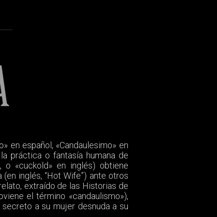
A
mo» en español, «Candaulesimo» en
 la práctica o fantasía humana de
, o «cuckold» en inglés) obtiene
(en inglés, “Hot Wife”) ante otros
oviene el término «candaulismo»),
en secreto a su mujer desnuda a su