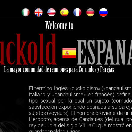
Welcome to
uckold
ESPAN
La mayor comunidad de reuniones para Cornudos y Parejas
El término Inglés «cuckoldism» («candaulis
Italiano y «candaulisme» en francés) define
tipo sexual por la cual un sujeto (cornudo
satisfacción exponiendo desnuda a su pareja 
sujetos (voyeurs). El nombre proviene de un relato, extraído de las Historias de
Heródoto, acerca de Candaules (del cual pr
rey de Lidia del siglo VIII a.C. que mostró 
guardaespaldas, Giges.