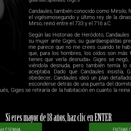
Candaules, también conocido como Mirsilo, fu
el vigésimosegundo y último rey de la dinas
Mirso, reinó entre el 733 y el 716 a.C.
Según las Historias de Heródoto, Candaules s
su mujer ante Giges, su guardaespaldas pred
me parece que no me crees cuando te hablo
que, para los hombres, los oídos son más t
tienes que verla desnuda». Giges se negó, 
viéndola desnuda; pero también temía lo 
aceptaba. Dado que Candaules insistía,
obedecer; Candaules ideó un plan detallado
esconderse detrás de una puerta del dormito
s, Giges se retiraría de la habitación en cuanto la reina
Si eres mayor de 18 años, haz clic en ENTER
old ESPANA
ENTRAR C